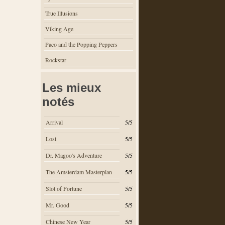
True Illusions
Viking Age
Paco and the Popping Peppers
Rockstar
Les mieux
notés
Arrival
5/5
Lost
5/5
Dr. Magoo's Adventure
5/5
The Amsterdam Masterplan
5/5
Slot of Fortune
5/5
Mr. Good
5/5
Chinese New Year
5/5