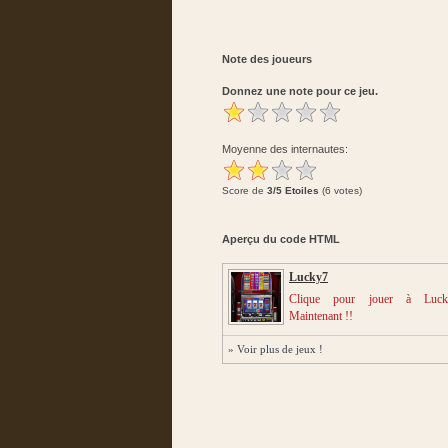
Note des joueurs
Donnez une note pour ce jeu.
Moyenne des internautes:
Score de
3/5 Etoiles
(6 votes)
Aperçu du code HTML
Lucky7
Clique pour jouer à Luck
Maintenant !!
» Voir plus de jeux !