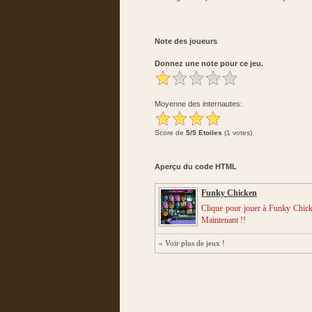
Note des joueurs
Donnez une note pour ce jeu.
Moyenne des internautes:
Score de
5/5 Etoiles
(1 votes)
Aperçu du code HTML
Funky Chicken
Clique pour jouer à Funky Chic
Maintenant !!
» Voir plus de jeux !