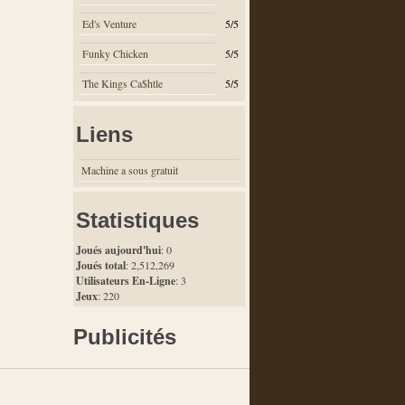
Ed's Venture
5/5
Funky Chicken
5/5
The Kings Ca$htle
5/5
Liens
Machine a sous gratuit
Statistiques
Joués aujourd'hui
: 0
Joués total
: 2,512,269
Utilisateurs En-Ligne
: 3
Jeux
: 220
Publicités