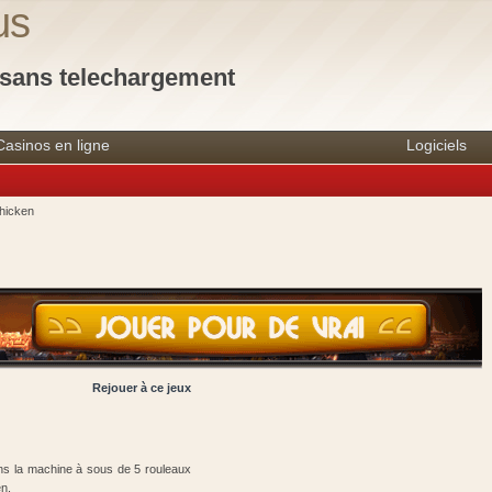
us
 sans telechargement
Casinos en ligne
Logiciels
hicken
Rejouer à ce jeux
ns la machine à sous de 5 rouleaux
en.