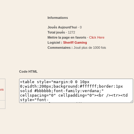
Informations
Joués Aujourd'hui
- 0
Total joués
- 1272
Mettre la page en favoris
-
Click Here
Logiciel :
Sheriff Gaming
Commentaires :
Joué plus de 1000 fois
Code HTML
ken