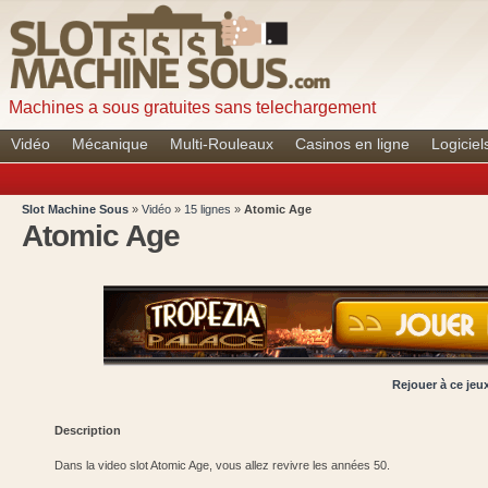
Machines a sous gratuites sans telechargement
Vidéo
Mécanique
Multi-Rouleaux
Casinos en ligne
Logiciel
Slot Machine Sous
»
Vidéo
»
15 lignes
»
Atomic Age
Atomic Age
Rejouer à ce jeu
Description
Dans la video slot Atomic Age, vous allez revivre les années 50.