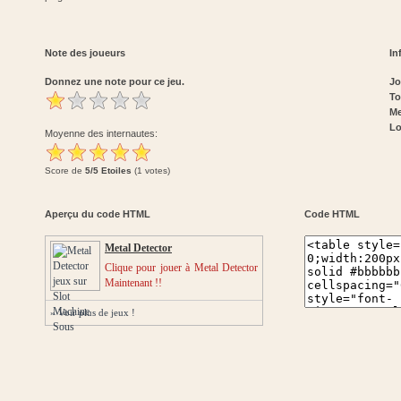
Note des joueurs
In
Donnez une note pour ce jeu.
Jo
To
Me
Lo
Moyenne des internautes:
Score de
5/5 Etoiles
(1 votes)
Aperçu du code HTML
Code HTML
Metal Detector
Clique pour jouer à Metal Detector
Maintenant !!
» Voir plus de jeux !