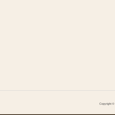
Copyright ©