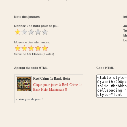
Note des joueurs
In
Donnez une note pour ce jeu.
Jo
To
Me
Lo
Moyenne des internautes:
Score de
5/5 Etoiles
(1 votes)
Aperçu du code HTML
Code HTML
Reel Crime 1: Bank Heist
Clique pour jouer à Reel Crime 1:
Bank Heist Maintenant !!
» Voir plus de jeux !