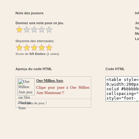
Note des joueurs
In
Donnez une note pour ce jeu.
Jo
To
Me
Lo
Moyenne des internautes:
Score de
5/5 Etoiles
(1 votes)
Aperçu du code HTML
Code HTML
One Million Ants
Clique pour jouer à One Million
Ants Maintenant !!
» Voir plus de jeux !