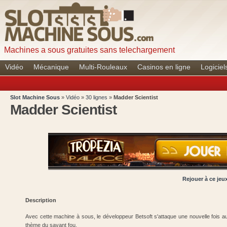
Machines a sous gratuites sans telechargement
Vidéo
Mécanique
Multi-Rouleaux
Casinos en ligne
Logiciel
Slot Machine Sous
»
Vidéo
»
30 lignes
»
Madder Scientist
Madder Scientist
Rejouer à ce jeu
Description
Avec cette machine à sous, le développeur Betsoft s'attaque une nouvelle fois a
thème du savant fou.