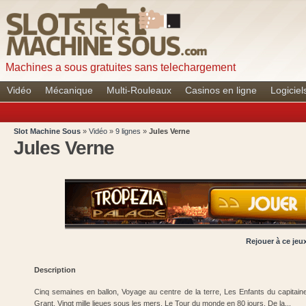
Machines a sous gratuites sans telechargement
Vidéo
Mécanique
Multi-Rouleaux
Casinos en ligne
Logiciel
Slot Machine Sous
»
Vidéo
»
9 lignes
»
Jules Verne
Jules Verne
Rejouer à ce jeu
Description
Cinq semaines en ballon, Voyage au centre de la terre, Les Enfants du capitain
Grant, Vingt mille lieues sous les mers, Le Tour du monde en 80 jours, De la...